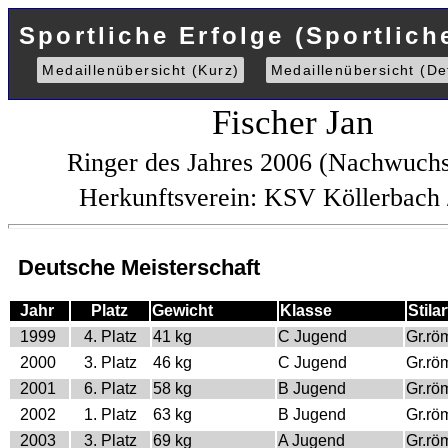
Sportliche Erfolge (Sportlich
Medaillenübersicht (Kurz)
Medaillenübersicht (Det
Fischer Jan
Ringer des Jahres 2006 (Nachwuch
Herkunftsverein: KSV Köllerbach
Deutsche Meisterschaft
Jahr
Platz
Gewicht
Klasse
Stilar
1999
4. Platz
41 kg
C Jugend
Gr.rö
2000
3. Platz
46 kg
C Jugend
Gr.rö
2001
6. Platz
58 kg
B Jugend
Gr.rö
2002
1. Platz
63 kg
B Jugend
Gr.rö
2003
3. Platz
69 kg
A Jugend
Gr.rö