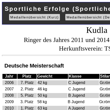
Sportliche Erfolge (Sportlich
Medaillenübersicht (Kurz)
Medaillenübersicht (Det
Kudla
Ringer des Jahres 2011 und 201
Herkunftsverein: 
Deutsche Meisterschaft
Jahr
Platz
Gewicht
Klasse
Stilar
2006
7. Platz
42 kg
C Jugend
Gr.rö
2007
2. Platz
46 kg
C Jugend
Gr.rö
2008
5. Platz
50 kg
B Jugend
Gr.rö
2009
3. Platz
58 kg
B Jugend
Gr.rö
2010
1. Platz
63 kg
A Jugend
Gr.rö