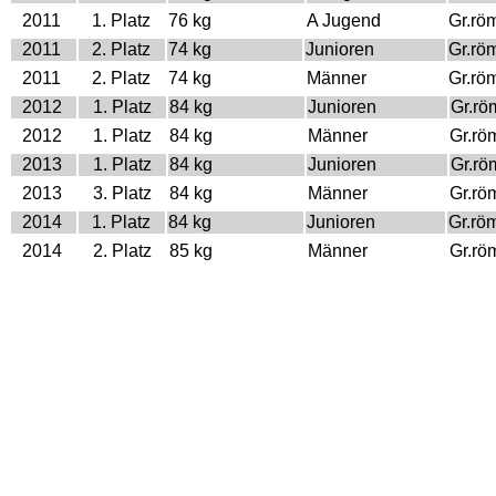
2011
1. Platz
76 kg
A Jugend
Gr.rö
2011
2. Platz
74 kg
Junioren
Gr.rö
2011
2. Platz
74 kg
Männer
Gr.rö
2012
1. Platz
84 kg
Junioren
Gr.rö
2012
1. Platz
84 kg
Männer
Gr.rö
2013
1. Platz
84 kg
Junioren
Gr.rö
2013
3. Platz
84 kg
Männer
Gr.rö
2014
1. Platz
84 kg
Junioren
Gr.rö
2014
2. Platz
85 kg
Männer
Gr.rö
2015
1. Platz
85 kg
Männer
Gr.rö
2017
1. Platz
85 kg
Männer
Gr.rö
2018
1. Platz
87 kg
Männer
Gr.rö
2019
1. Platz
97 kg
Männer
Gr.rö
Olympische Spiele
Jahr
Platz
Gewicht
Klasse
Stilar
2016
3. Platz
85 kg
Männer
Gr.rö