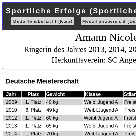
Sportliche Erfolge (Sportlich
Medaillenübersicht (Kurz)
Medaillenübersicht (Det
Amann Nicol
Ringerin des Jahres 2013, 2014, 
Herkunftsverein: SC Ang
Deutsche Meisterschaft
Jahr
Platz
Gewicht
Klasse
Stilar
2009
1. Platz
40 kg
Weibl.Jugend A
Freist
2010
6. Platz
49 kg
Weibl.Jugend A
Freist
2012
1. Platz
60 kg
Weibl.Jugend A
Freist
2013
1. Platz
65 kg
Weibl.Jugend A
Freist
2014
1. Platz
70 kg
Weibl.Jugend A
Freist