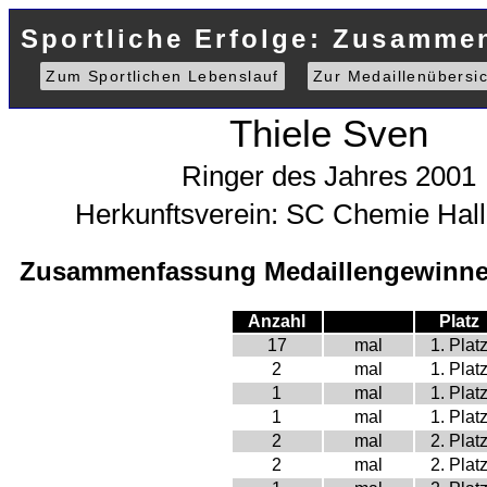
Sportliche Erfolge: Zusamme
Zum Sportlichen Lebenslauf
Zur Medaillenübersic
Thiele Sven
Ringer des Jahres 2001
Herkunftsverein: SC Chemie Hal
Zusammenfassung Medaillengewinne 
Anzahl
Platz
17
mal
1. Plat
2
mal
1. Plat
1
mal
1. Plat
1
mal
1. Plat
2
mal
2. Plat
2
mal
2. Plat